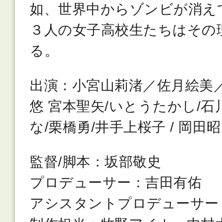
如、世界中からゾンビが消え
３人の女子高校生たちはその
る。
出演：小宮山莉渚／佐月絵美／
悠 宮本聖矢/いとうたかし/石
な/栗橋勇/井手上桜子 / 岡田
監督/脚本：坂部敬史
プロデューサー：吉田有佑
アシスタントプロデューサー