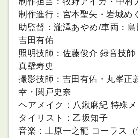
制作担当：牧野アイカ・中村
制作進行：宮本聖矢・岩城め
助監督：瀧澤あやめ/車両：島
吉田有佑
照明技師：佐藤俊介 録音技師
真壁寿史
撮影技師：吉田有佑・丸峯正義
幸・関戸史奈
ヘアメイク：八鍬麻紀 特殊メ
タイリスト：乙坂知子
音楽：上原一之龍 コーラス